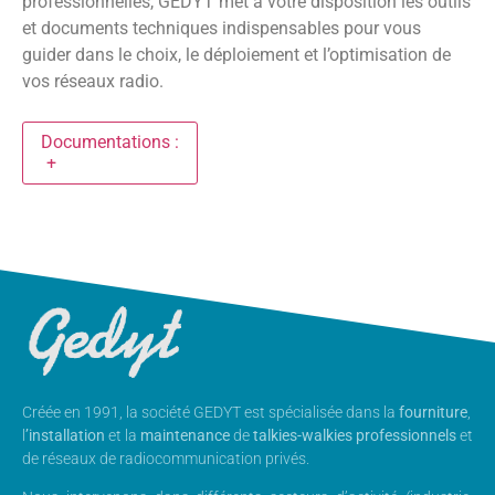
professionnelles, GEDYT met à votre disposition les outils
et documents techniques indispensables pour vous
guider dans le choix, le déploiement et l’optimisation de
vos réseaux radio.
Documentations :
+
Créée en 1991, la société GEDYT est spécialisée dans la
fourniture
,
l
’installation
et la
maintenance
de
talkies-walkies professionnels
et
de réseaux de radiocommunication privés.