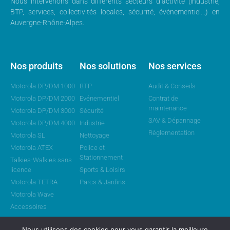
Nous intervenons dans différents secteurs d’activité (industrie,
BTP, services, collectivités locales, sécurité, évènementiel…) en
Auvergne-Rhône-Alpes.
Nos produits
Nos solutions
Nos services
Motorola DP/DM 1000
BTP
Audit & Conseils
Motorola DP/DM 2000
Evénementiel
Contrat de
maintenance
Motorola DP/DM 3000
Sécurité
SAV & Dépannage
Motorola DP/DM 4000
Industrie
Règlementation
Motorola SL
Nettoyage
Motorola ATEX
Police et
Stationnement
Talkies-Walkies sans
licence
Sports & Loisirs
Motorola TETRA
Parcs & Jardins
Motorola Wave
Accessoires
Nous utilisons des cookies pour vous garantir la meilleure