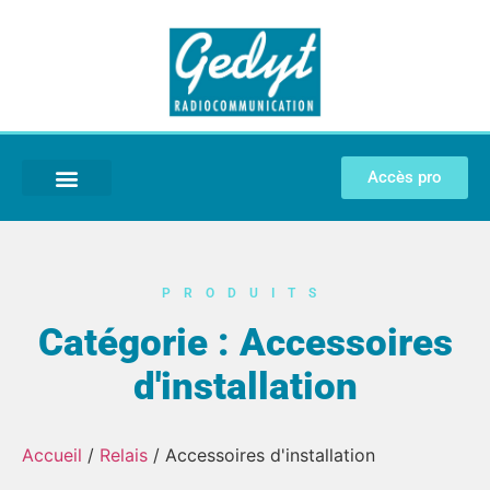
Accès pro
SOLUTIONS MÉTIER
QUI SOMMES-NOUS ?
PRODUITS
Catégorie : Accessoires
d'installation
Accueil
/
Relais
/ Accessoires d'installation