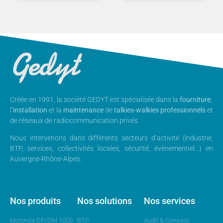
Créée en 1991, la société GEDYT est spécialisée dans la
fourniture
,
l
’installation
et la
maintenance
de
talkies-walkies professionnels
et
de réseaux de radiocommunication privés.
Nous intervenons dans différents secteurs d’activité (industrie,
BTP, services, collectivités locales, sécurité, évènementiel…) en
Auvergne-Rhône-Alpes.
Nos produits
Nos solutions
Nos services
Motorola DP/DM 1000
BTP
Audit & Conseils