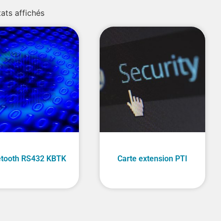
tats affichés
etooth RS432 KBTK
Carte extension PTI