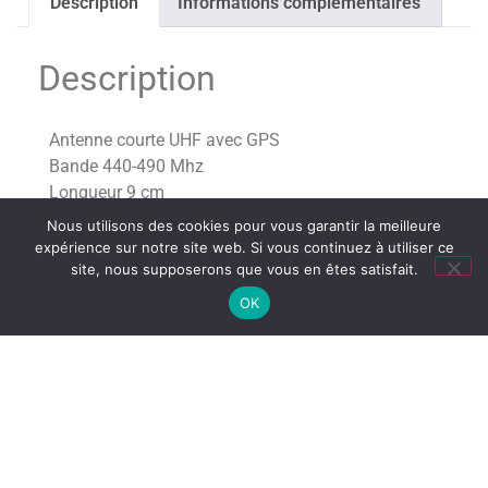
Description
Informations complémentaires
Description
Antenne courte UHF avec GPS
Bande 440-490 Mhz
Longueur 9 cm
Compatible avec les postes Motorola DP2400,
Nous utilisons des cookies pour vous garantir la meilleure
DP2600, DP4400, DP4600, DP4800 et DP3441.
expérience sur notre site web. Si vous continuez à utiliser ce
site, nous supposerons que vous en êtes satisfait.
Également compatible avec le Smartphone
OK
professionnel Motorola ION.